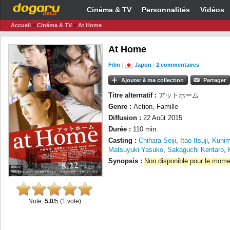
Cinéma & TV
Personnalités
Vidéos
Accueil
»
Cinéma & TV
»
At Home
At Home
Film
|
Japon
|
2 commentaires
Ajouter à ma collection
Partager
Titre alternatif :
アットホーム
Genre :
Action, Famille
Diffusion :
22 Août 2015
Durée :
110 min.
Casting :
Chihara Seiji
,
Itao Itsuji
,
Kunim
Matsuyuki Yasuko
,
Sakaguchi Kentaro
,
Synopsis :
Non disponible pour le mome
Note:
5.0
/5 (
1
vote)