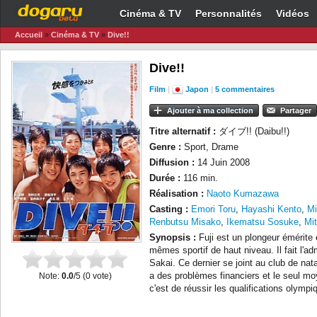
Cinéma & TV
Personnalités
Vidéos
Accueil
»
Cinéma & TV
»
Dive!!
Dive!!
Film
|
Japon
|
5 commentaires
Ajouter à ma collection
Partager
Titre alternatif :
ダイブ!! (Daibu!!)
Genre :
Sport, Drame
Diffusion :
14 Juin 2008
Durée :
116 min.
Réalisation :
Naoto Kumazawa
Casting :
Emori Toru
,
Hayashi Kento
,
Mi
Renbutsu Misako
,
Ikematsu Sosuke
,
Mi
Synopsis :
Fuji est un plongeur émérite e
mêmes sportif de haut niveau. Il fait l'a
Sakai. Ce dernier se joint au club de na
Note:
0.0
/5 (
0
vote)
a des problèmes financiers et le seul mo
c'est de réussir les qualifications olympi