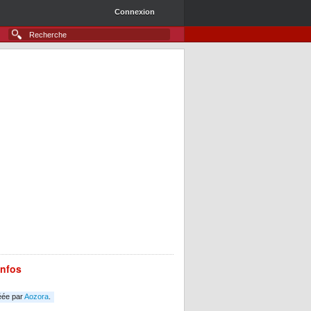
Connexion
infos
éée par
Aozora
.