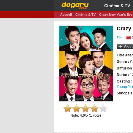
Cinéma & TV
Accueil
»
Cinéma & TV
»
Crazy New Year’s Eve
Crazy
Film
|
Ajout
Titre alter
Genre :
C
Diffusion 
Durée :
1
Casting :
Zhang Yi 
Synopsis
Note:
4.0
/5 (
1
vote)