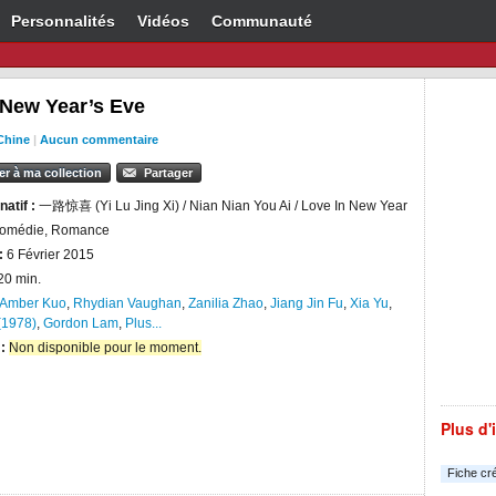
Personnalités
Vidéos
Communauté
 New Year’s Eve
Chine
|
Aucun commentaire
er à ma collection
Partager
natif :
一路惊喜 (Yi Lu Jing Xi) / Nian Nian You Ai / Love In New Year
omédie, Romance
:
6 Février 2015
20 min.
Amber Kuo
,
Rhydian Vaughan
,
Zanilia Zhao
,
Jiang Jin Fu
,
Xia Yu
,
(1978)
,
Gordon Lam
,
Plus...
 :
Non disponible pour le moment.
Plus d'
Fiche cr