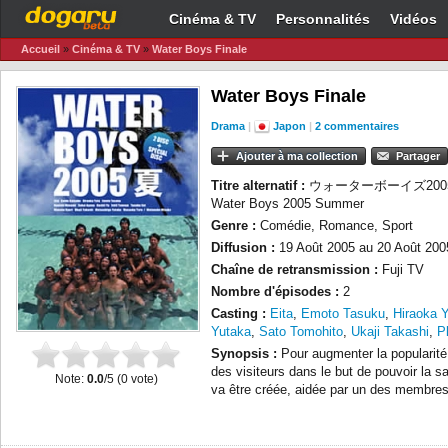
Cinéma & TV
Personnalités
Vidéos
Accueil
»
Cinéma & TV
»
Water Boys Finale
Water Boys Finale
Drama
|
Japon
|
2 commentaires
Ajouter à ma collection
Partager
Titre alternatif :
ウォーターボーイズ2005夏 (W
Water Boys 2005 Summer
Genre :
Comédie, Romance, Sport
Diffusion :
19 Août 2005 au 20 Août 200
Chaîne de retransmission :
Fuji TV
Nombre d'épisodes :
2
Casting :
Eita
,
Emoto Tasuku
,
Hiraoka 
Yutaka
,
Sato Tomohito
,
Ukaji Takashi
,
Pl
Synopsis :
Pour augmenter la popularité d
des visiteurs dans le but de pouvoir la 
Note:
0.0
/5 (
0
vote)
va être créée, aidée par un des membre