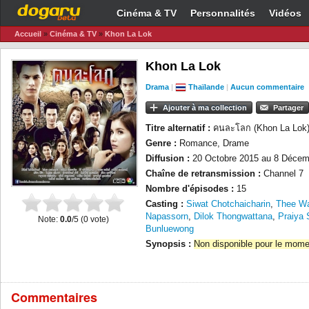
Cinéma & TV
Personnalités
Vidéos
Accueil
»
Cinéma & TV
»
Khon La Lok
Khon La Lok
Drama
|
Thaïlande
|
Aucun commentaire
Ajouter à ma collection
Partager
Titre alternatif :
คนละโลก (Khon La Lok
Genre :
Romance, Drame
Diffusion :
20 Octobre 2015 au 8 Décem
Chaîne de retransmission :
Channel 7
Nombre d'épisodes :
15
Casting :
Siwat Chotchaicharin
,
Thee Wa
Napassorn
,
Dilok Thongwattana
,
Praiya
Note:
0.0
/5 (
0
vote)
Bunluewong
Synopsis :
Non disponible pour le mome
Commentaires