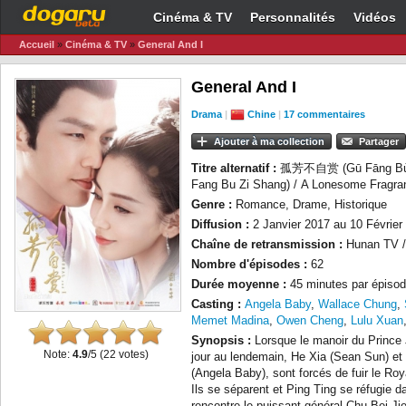
Cinéma & TV
Personnalités
Vidéos
Accueil
»
Cinéma & TV
»
General And I
General And I
Drama
|
Chine
|
17 commentaires
Ajouter à ma collection
Partager
Titre alternatif :
孤芳不自赏 (Gū Fāng Bù
Fang Bu Zi Shang) / A Lonesome Fragra
Genre :
Romance, Drame, Historique
Diffusion :
2 Janvier 2017 au 10 Février
Chaîne de retransmission :
Hunan TV 
Nombre d'épisodes :
62
Durée moyenne :
45 minutes par épisod
Casting :
Angela Baby
,
Wallace Chung
,
Memet Madina
,
Owen Cheng
,
Lulu Xuan
Synopsis :
Lorsque le manoir du Prince J
Note:
4.9
/5 (
22
votes)
jour au lendemain, He Xia (Sean Sun) et 
(Angela Baby), sont forcés de fuir le R
Ils se séparent et Ping Ting se réfugie 