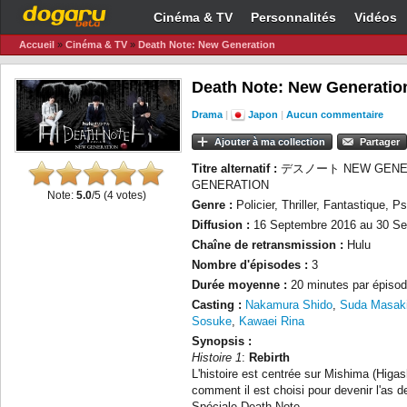
Cinéma & TV
Personnalités
Vidéos
Accueil
»
Cinéma & TV
»
Death Note: New Generation
Death Note: New Generatio
Drama
|
Japon
|
Aucun commentaire
Ajouter à ma collection
Partager
Titre alternatif :
デスノート NEW GENERAT
GENERATION
Note:
5.0
/5 (
4
votes)
Genre :
Policier, Thriller, Fantastique, 
Diffusion :
16 Septembre 2016 au 30 Se
Chaîne de retransmission :
Hulu
Nombre d'épisodes :
3
Durée moyenne :
20 minutes par épisod
Casting :
Nakamura Shido
,
Suda Masak
Sosuke
,
Kawaei Rina
Synopsis :
Histoire 1
:
Rebirth
L'histoire est centrée sur Mishima (Higa
comment il est choisi pour devenir l'as de