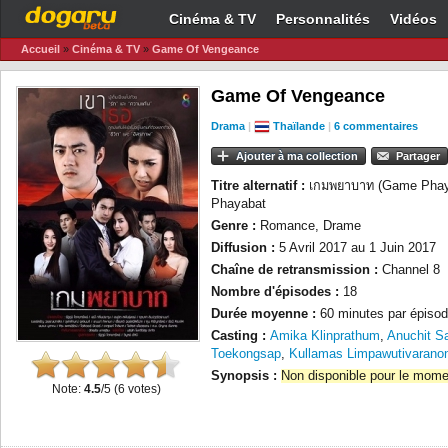
Cinéma & TV
Personnalités
Vidéos
Accueil
»
Cinéma & TV
»
Game Of Vengeance
Game Of Vengeance
Drama
|
Thaïlande
|
6 commentaires
Ajouter à ma collection
Partager
Titre alternatif :
เกมพยาบาท (Game Phay
Phayabat
Genre :
Romance, Drame
Diffusion :
5 Avril 2017 au 1 Juin 2017
Chaîne de retransmission :
Channel 8
Nombre d'épisodes :
18
Durée moyenne :
60 minutes par épisod
Casting :
Amika Klinprathum
,
Anuchit S
Toekongsap
,
Kullamas Limpawutivarano
Synopsis :
Non disponible pour le mome
Note:
4.5
/5 (
6
votes)