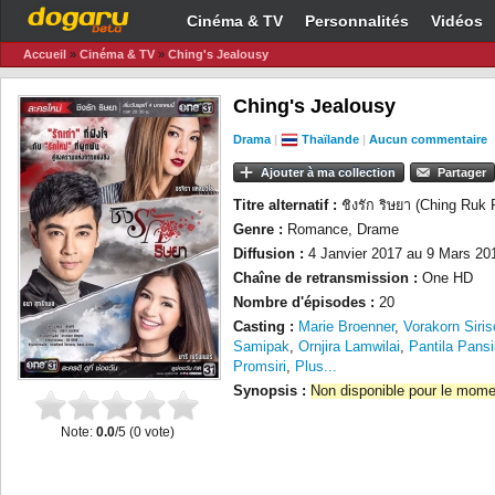
Cinéma & TV
Personnalités
Vidéos
Accueil
»
Cinéma & TV
»
Ching's Jealousy
Ching's Jealousy
Drama
|
Thaïlande
|
Aucun commentaire
Ajouter à ma collection
Partager
Titre alternatif :
ชิงรัก ริษยา (Ching Ruk
Genre :
Romance, Drame
Diffusion :
4 Janvier 2017 au 9 Mars 20
Chaîne de retransmission :
One HD
Nombre d'épisodes :
20
Casting :
Marie Broenner
,
Vorakorn Siris
Samipak
,
Ornjira Lamwilai
,
Pantila Pansi
Promsiri
,
Plus...
Synopsis :
Non disponible pour le mome
Note:
0.0
/5 (
0
vote)