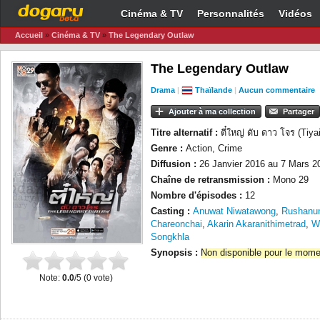
Cinéma & TV
Personnalités
Vidéos
Accueil
»
Cinéma & TV
»
The Legendary Outlaw
The Legendary Outlaw
Drama
|
Thaïlande
|
Aucun commentaire
Ajouter à ma collection
Partager
Titre alternatif :
ตี๋ใหญ่ ดับ ดาว โจร (Ti
Genre :
Action, Crime
Diffusion :
26 Janvier 2016 au 7 Mars 2
Chaîne de retransmission :
Mono 29
Nombre d'épisodes :
12
Casting :
Anuwat Niwatawong
,
Rushanu
Chareonchai
,
Akarin Akaranithimetrad
,
W
Songkhla
Synopsis :
Non disponible pour le mome
Note:
0.0
/5 (
0
vote)