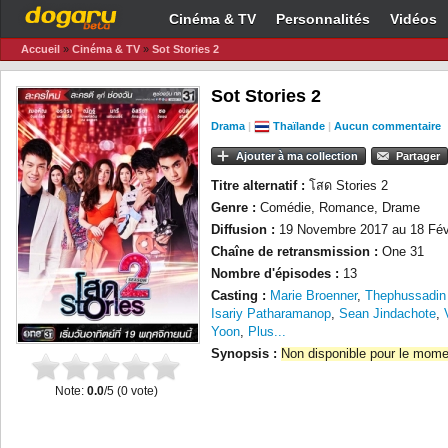
Cinéma & TV
Personnalités
Vidéos
Accueil
»
Cinéma & TV
»
Sot Stories 2
Sot Stories 2
Drama
|
Thaïlande
|
Aucun commentaire
Ajouter à ma collection
Partager
Titre alternatif :
โสด Stories 2
Genre :
Comédie, Romance, Drame
Diffusion :
19 Novembre 2017 au 18 Fév
Chaîne de retransmission :
One 31
Nombre d'épisodes :
13
Casting :
Marie Broenner
,
Thephussadin
Isariy Patharamanop
,
Sean Jindachote
,
Yoon
,
Plus...
Synopsis :
Non disponible pour le mome
Note:
0.0
/5 (
0
vote)