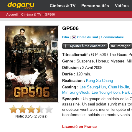
Cinéma & TV
Personnalités
Vidéos
Accueil
»
Cinéma & TV
»
GP506
GP506
Film
|
Corée du sud
|
1 commentaire
Ajouter à ma collection
Partager
Titre alternatif :
G.P. 506 / The Guard P
Genre :
Suspense, Horreur, Mystère, Mili
Diffusion :
3 Avril 2008
Durée :
120 min.
Réalisation :
Kong Su-Chang
Casting :
Lee Seung-Hun
,
Chun Ho-Jin
,
Min Sung-Wook
,
Lee Young-Hoon
,
Park 
Synopsis :
Un groupe de soldats de la
assassiné. Un seul soldat survit mais 
enquêteur vient alors mener l'enquête et
transforme les soldats en morts-vivants.
Note:
3.5
/5 (
2
votes)
Licencié en France