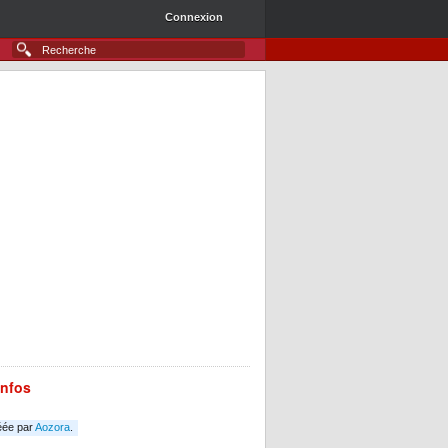
Connexion
infos
éée par
Aozora
.