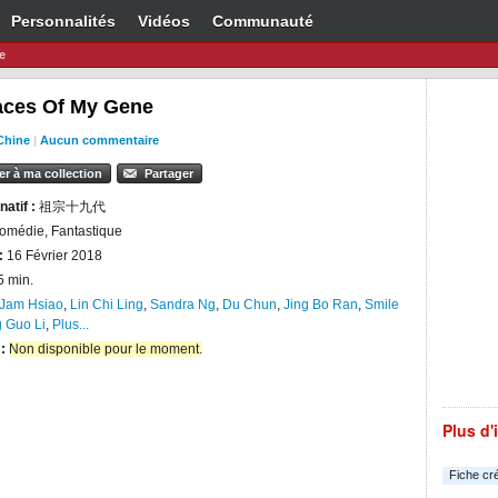
Personnalités
Vidéos
Communauté
e
aces Of My Gene
Chine
|
Aucun commentaire
er à ma collection
Partager
natif :
祖宗十九代
omédie, Fantastique
:
16 Février 2018
5 min.
Jam Hsiao
,
Lin Chi Ling
,
Sandra Ng
,
Du Chun
,
Jing Bo Ran
,
Smile
 Guo Li
,
Plus...
 :
Non disponible pour le moment.
Plus d'
Fiche cr