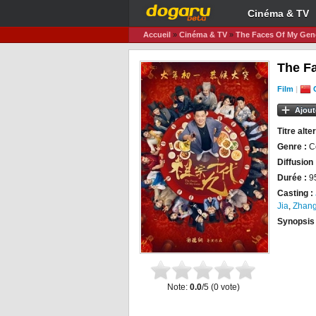
Cinéma & TV
Accueil
»
Cinéma & TV
»
The Faces Of My Gen
The F
Film
|
Ajout
Titre alter
Genre :
C
Diffusion 
Durée :
9
Casting :
Jia
,
Zhang
Synopsis
Note:
0.0
/5 (
0
vote)