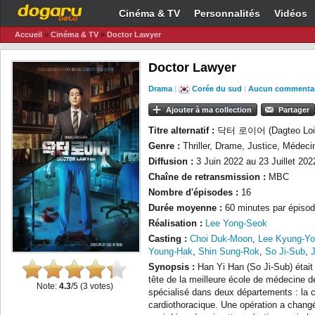
Cinéma & TV
Personnalités
Vidéos
Accueil
»
Cinéma & TV
»
Doctor Lawyer
Doctor Lawyer
Drama
|
Corée du sud
|
Aucun commentai
Ajouter à ma collection
Partager
Titre alternatif :
닥터 로이어 (Dagteo Loieo
Genre :
Thriller, Drame, Justice, Médeci
Diffusion :
3 Juin 2022 au 23 Juillet 202
Chaîne de retransmission :
MBC
Nombre d'épisodes :
16
Durée moyenne :
60 minutes par épisod
Réalisation :
Lee Yong-Seok
Casting :
Choi Duk-Moon
,
Lee Kyung-Y
Young-Hak
,
Shin Sung-Rok
,
So Ji-Sub
,
Synopsis :
Han Yi Han (So Ji-Sub) était 
tête de la meilleure école de médecine de
Note:
4.3
/5 (
3
votes)
spécialisé dans deux départements : la ch
cardiothoracique. Une opération a chang