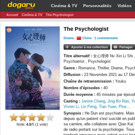
Cinéma & TV
Personnalités
Vidéos
Accueil
»
Cinéma & TV
»
The Psychologist
The Psychologist
Drama
|
Chine
|
1 commentaire
Ajouter à ma collection
Partager
Titre alternatif :
女心理师 Nv Xin Li Shi , 
Psychiatrist , Psychologist
Genre :
Romance, Thriller, Drame, Psyc
Diffusion :
23 Novembre 2021 au 17 Dé
Chaîne de retransmission :
Youku
Nombre d'épisodes :
40
Durée moyenne :
45 minutes par épisod
Casting :
Janine Chang
,
Jing Bo Ran
,
Y
Vivien Li
,
Lin Peng
,
Tian Yuan
,
Plus...
Synopsis :
He Dun est psychiatre. Mais 
depuis qu'un patient s'est suicidé en pub
sa carrière, elle collabore avec Qian Kai
Note:
4.0
/5 (
1
vote)
de radio portant sur la psychologie. Tou