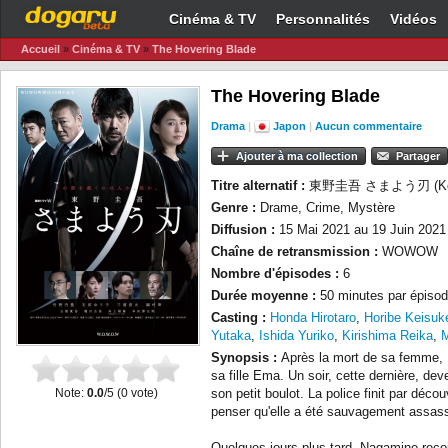
Cinéma & TV
Personnalités
Vidéos
Accueil
»
Cinéma & TV
»
The Hovering Blade
The Hovering Blade
Drama
|
Japon
|
Aucun commentaire
Ajouter à ma collection
Partager
Titre alternatif :
東野圭吾 さまよう刃 (Keigo 
Genre :
Drame, Crime, Mystère
Diffusion :
15 Mai 2021 au 19 Juin 2021
Chaîne de retransmission :
WOWOW
Nombre d'épisodes :
6
Durée moyenne :
50 minutes par épisod
Casting :
Honda Hirotaro
,
Horibe Keisuk
Yutaka
,
Ishida Yuriko
,
Kirishima Reika
,
Synopsis :
Après la mort de sa femme, 
sa fille Ema. Un soir, cette dernière, de
Note:
0.0
/5 (
0
vote)
son petit boulot. La police finit par déco
penser qu'elle a été sauvagement assas