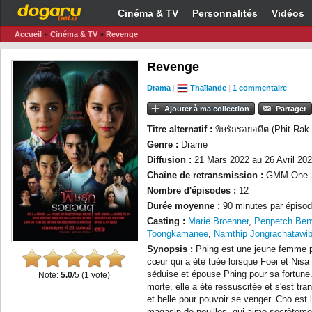
Cinéma & TV
Personnalités
Vidéos
Accueil
»
Cinéma & TV
»
Revenge
Revenge
Drama
|
Thaïlande
|
1 commentaire
Ajouter à ma collection
Partager
Titre alternatif :
พิษรักรอยอดีต (Phit Rak
Genre :
Drame
Diffusion :
21 Mars 2022 au 26 Avril 20
Chaîne de retransmission :
GMM One
Nombre d'épisodes :
12
Durée moyenne :
90 minutes par épisod
Casting :
Marie Broenner
,
Penpetch Ben
Toongkamanee
,
Namthip Jongrachatawi
Synopsis :
Phing est une jeune femme p
cœur qui a été tuée lorsque Foei et Nisa
séduise et épouse Phing pour sa fortune.
Note:
5.0
/5 (
1
vote)
morte, elle a été ressuscitée et s'est 
et belle pour pouvoir se venger. Cho est le