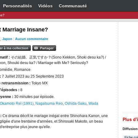
Personnalités
Vidéos
Communauté
ne?
t Marriage Insane?
Japon
|
Aucun commentaire
er à ma collection
Partager
natif :
その結婚、正気ですか？(Sono Kekkon, Shoki desu ka?) /
on, Shouki desu ka? / Marriage with Me? Seriously?
omédie, Romance
:
7 Juillet 2023 au 25 Septembre 2023
 retransmission :
Tokyo MX
'épisodes :
8
yenne :
30 minutes par épisode.
Okamoto Rei (1991)
,
Nagatsuma Reo
,
Oshida Gaku
,
Wada
 :
Ce drama décrit le mariage inégal entre Shinohara Kanon, une
Plus d'
ligée d'une trentaine d'années, et Shirosaki Makoto, un beau
d'entreprise plus jeune qu'elle.
Diffusion
Fiche cr