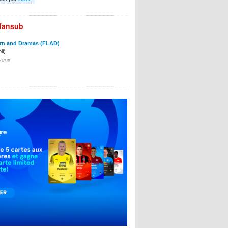
fansub
orn and Dramas (FLAD)
li)
venir