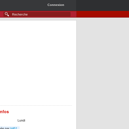
Connexion
infos
Lundi
éée par
loli51
.