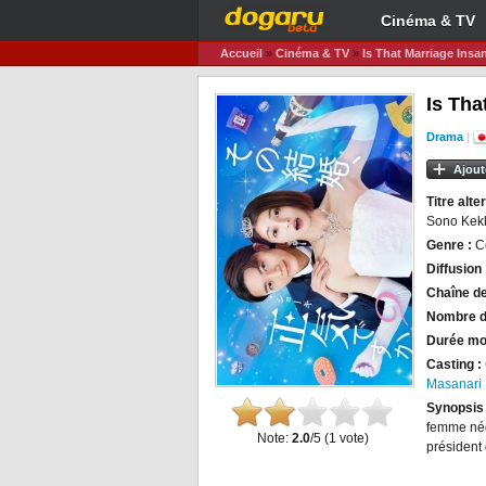
Cinéma & TV
Accueil
»
Cinéma & TV
»
Is That Marriage Insa
Is Tha
Drama
|
Ajout
Titre alter
Sono Kekk
Genre :
C
Diffusion 
Chaîne de
Nombre d
Durée mo
Casting :
Masanari
Synopsis
femme nég
Note:
2.0
/5 (
1
vote)
président 