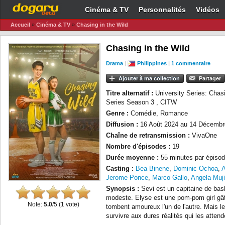
Cinéma & TV
Personnalités
Vidéos
Accueil
»
Cinéma & TV
»
Chasing in the Wild
Chasing in the Wild
Drama
|
Philippines
|
1 commentaire
Ajouter à ma collection
Partager
Titre alternatif :
University Series: Chasi
Series Season 3 , CITW
Genre :
Comédie, Romance
Diffusion :
16 Août 2024 au 14 Décembr
Chaîne de retransmission :
VivaOne
Nombre d'épisodes :
19
Durée moyenne :
55 minutes par épisod
Casting :
Bea Binene
,
Dominic Ochoa
,
A
Jerome Ponce
,
Marco Gallo
,
Angela Muji
Synopsis :
Sevi est un capitaine de bask
modeste. Elyse est une pom-pom girl gâ
Note:
5.0
/5 (
1
vote)
tombent amoureux l'un de l'autre. Mais le
survivre aux dures réalités qui les attend