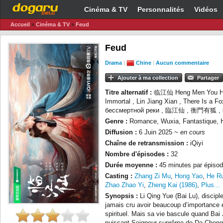
Cinéma & TV
Personnalités
Vidéos
Accueil
»
Cinéma & TV
»
Feud
Feud
Drama
|
Chine
|
Aucun commentaire
Ajouter à ma collection
Partager
Titre alternatif :
临江仙 Heng Men You Hu 
Immortal , Lin Jiang Xian , There Is a 
бессмертной реки , 臨江仙 , 衡門有狐
Genre :
Romance, Wuxia, Fantastique, H
Diffusion :
6 Juin 2025
~ en cours
Chaîne de retransmission :
iQiyi
Nombre d'épisodes :
32
Durée moyenne :
45 minutes par épisod
Casting :
Zhang Zi Mu
,
Hong Yao
,
He Ru
Zhao Zhao Yi
,
Zheng Kai (1986)
,
Plus...
Synopsis :
Li Qing Yue (Bai Lu), disciple
jamais cru avoir beaucoup d’importance e
spirituel. Mais sa vie bascule quand Bai 