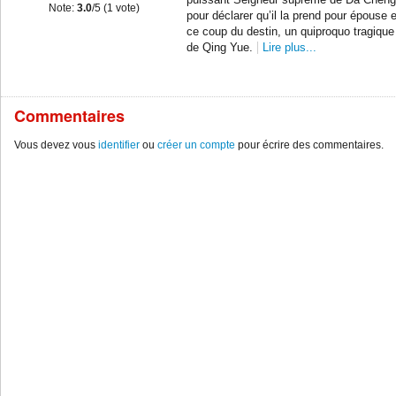
puissant Seigneur suprême de Da Cheng
Note:
3.0
/5 (
1
vote)
pour déclarer qu’il la prend pour épouse e
ce coup du destin, un quiproquo tragique
de Qing Yue.
Lire plus...
Commentaires
Vous devez vous
identifier
ou
créer un compte
pour écrire des commentaires.