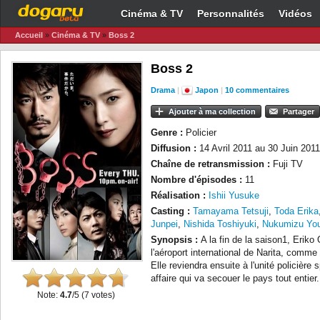
Cinéma & TV
Personnalités
Vidéos
Accueil
»
Cinéma & TV
»
Boss 2
Boss 2
Drama
|
Japon
|
10 commentaires
Ajouter à ma collection
Partager
Genre :
Policier
Diffusion :
14 Avril 2011 au 30 Juin 2011
Chaîne de retransmission :
Fuji TV
Nombre d'épisodes :
11
Réalisation :
Ishii Yusuke
Casting :
Tamayama Tetsuji
,
Toda Erika
Junpei
,
Nishida Toshiyuki
,
Nukumizu You
Synopsis :
A la fin de la saison1, Erik
l'aéroport international de Narita, comme e
Elle reviendra ensuite à l'unité policière
affaire qui va secouer le pays tout entier.
Note:
4.7
/5 (
7
votes)