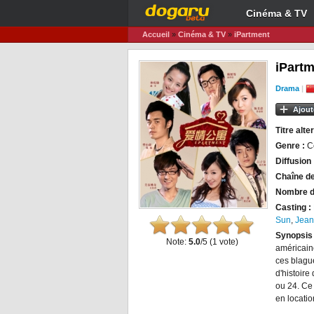
Cinéma & TV
Accueil
»
Cinéma & TV
»
iPartment
iPart
Drama
|
Ajout
Titre alter
Genre :
C
Diffusion 
Chaîne de
Nombre d
Casting :
Sun
,
Jean
Synopsis
Note:
5.0
/5 (
1
vote)
américaine
ces blague
d'histoire
ou 24. Ce
en locatio