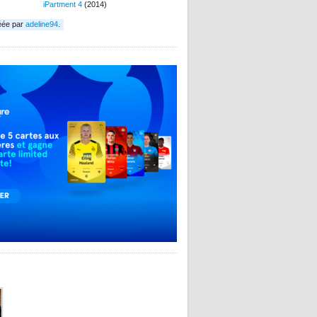
iPartment 4
(2014)
éée par
adeline94
.