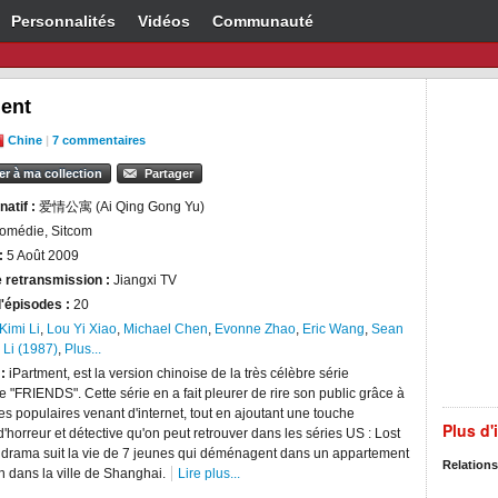
Personnalités
Vidéos
Communauté
ment
Chine
|
7 commentaires
er à ma collection
Partager
natif :
爱情公寓 (Ai Qing Gong Yu)
omédie, Sitcom
:
5 Août 2009
 retransmission :
Jiangxi TV
'épisodes :
20
Kimi Li
,
Lou Yi Xiao
,
Michael Chen
,
Evonne Zhao
,
Eric Wang
,
Sean
 Li (1987)
,
Plus...
 :
iPartment, est la version chinoise de la très célèbre série
 "FRIENDS". Cette série en a fait pleurer de rire son public grâce à
s populaires venant d'internet, tout en ajoutant une touche
Plus d'
 d'horreur et détective qu'on peut retrouver dans les séries US : Lost
 drama suit la vie de 7 jeunes qui déménagent dans un appartement
Relations
n dans la ville de Shanghai.
Lire plus...