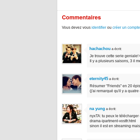
Commentaires
Vous devez vous
identifier
ou
créer un compte
hachachou
a écrit:
Je trouve cette serie geniale!
Il y a plusieurs saisons, 3 il 
eternity45
a écrit:
Résumer "Friends" en 20 épisod
(j'ai remarqué qu'il y a quatre g
na yung
a écrit:
nyxTA: tu peux le télécharger 
drama-ipartment-vostfr.html
sinon il est en streaming mai