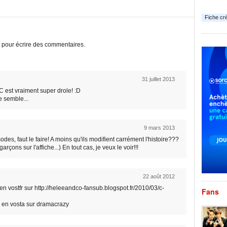
Fiche cr
pour écrire des commentaires.
31 juillet 2013
 C est vraiment super drole! :D
me semble...
9 mars 2013
es, faut le faire! A moins qu'ils modifient carrément l'histoire???
arçons sur l'affiche...) En tout cas, je veux le voir!!!
22 août 2012
en vostfr sur http://heleeandco-fansub.blogspot.fr/2010/03/c-
Fans
s en vosta sur dramacrazy