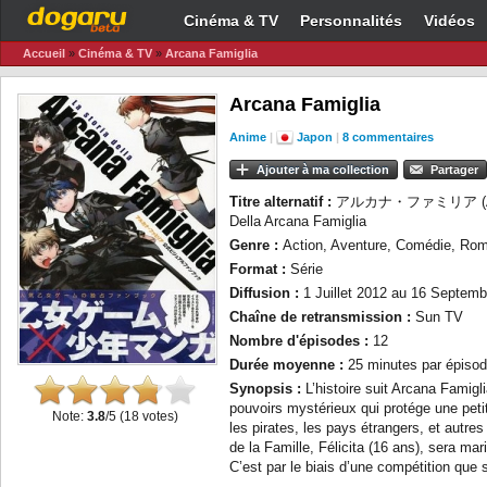
Cinéma & TV
Personnalités
Vidéos
Accueil
»
Cinéma & TV
»
Arcana Famiglia
Arcana Famiglia
Anime
|
Japon
|
8 commentaires
Ajouter à ma collection
Partager
Titre alternatif :
アルカナ・ファミリア (Arukan
Della Arcana Famiglia
Genre :
Action, Aventure, Comédie, Rom
Format :
Série
Diffusion :
1 Juillet 2012 au 16 Septemb
Chaîne de retransmission :
Sun TV
Nombre d'épisodes :
12
Durée moyenne :
25 minutes par épisod
Synopsis :
L’histoire suit Arcana Famigl
pouvoirs mystérieux qui protége une peti
Note:
3.8
/5 (
18
votes)
les pirates, les pays étrangers, et autre
de la Famille, Félicita (16 ans), sera ma
C’est par le biais d’une compétition que 