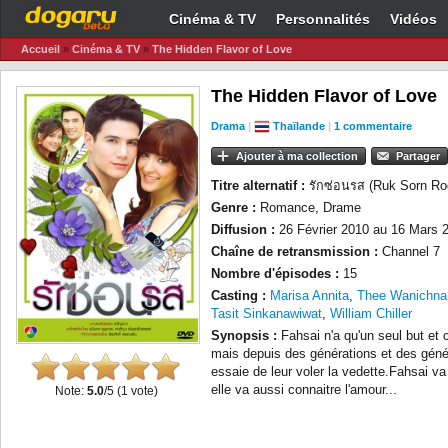
Cinéma & TV
Personnalités
Vidéos
Accueil
»
Cinéma & TV
»
The Hidden Flavor of Love
The Hidden Flavor of Love
Drama
|
Thaïlande
|
1 commentaire
Ajouter à ma collection
Partager
Titre alternatif :
รักซ่อนรส (Ruk Sorn Rod
Genre :
Romance, Drame
Diffusion :
26 Février 2010 au 16 Mars 
Chaîne de retransmission :
Channel 7
Nombre d'épisodes :
15
Casting :
Marisa Annita
,
Thee Wanichna
Tasit Sinkanawiwat
,
William Chiller
Synopsis :
Fahsai n'a qu'un seul but et c
mais depuis des générations et des géné
essaie de leur voler la vedette.Fahsai va
elle va aussi connaitre l'amour...
Note:
5.0
/5 (
1
vote)