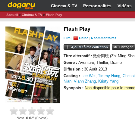
Cinéma & TV
Personnalités
Vidéos
Accueil
»
Cinéma & TV
»
Flash Play
Flash Play
Film
|
Chine
|
6 commentaires
Ajouter à ma collection
Partager
Titre alternatif :
致命閃玩 (Zhi Ming Sha
Genre :
Aventure, Thriller, Drame
Diffusion :
30 Août 2013
Casting :
Lee Wei
,
Timmy Hung
,
Chriss
Nian
,
Viann Zhang
,
Kristy Yang
Synopsis :
Non disponible pour le mome
Note:
0.0
/5 (
0
vote)