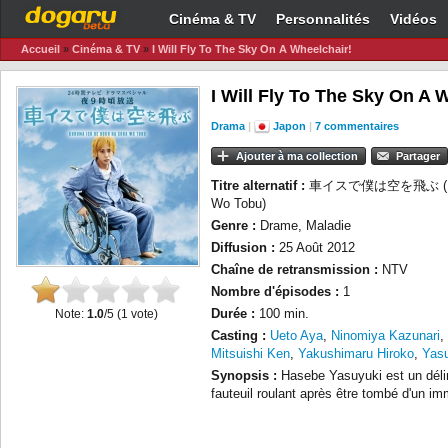
Cinéma & TV
Personnalités
Vidéos
Accueil
»
Cinéma & TV
»
I Will Fly To The Sky On A Wheelchair!
I Will Fly To The Sky On A 
Drama
|
Japon
|
7 commentaires
Ajouter à ma collection
Partager
Titre alternatif :
車イスで僕は空を飛ぶ (Kuru
Wo Tobu)
Genre :
Drame, Maladie
Diffusion :
25 Août 2012
Chaîne de retransmission :
NTV
Nombre d'épisodes :
1
Note:
1.0
/5 (
1
vote)
Durée :
100 min.
Casting :
Ueto Aya
,
Ninomiya Kazunari
,
Mitsuishi Ken
,
Yakushimaru Hiroko
,
Yas
Synopsis :
Hasebe Yasuyuki est un déli
fauteuil roulant après être tombé d'un i