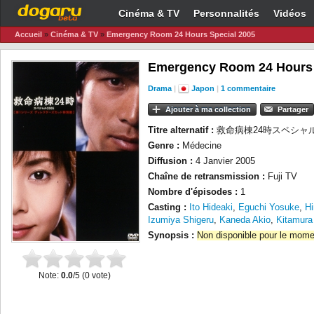
Cinéma & TV
Personnalités
Vidéos
Accueil
»
Cinéma & TV
»
Emergency Room 24 Hours Special 2005
Emergency Room 24 Hours 
Drama
|
Japon
|
1 commentaire
Ajouter à ma collection
Partager
Titre alternatif :
救命病棟24時スペシャル (Kyu
Genre :
Médecine
Diffusion :
4 Janvier 2005
Chaîne de retransmission :
Fuji TV
Nombre d'épisodes :
1
Casting :
Ito Hideaki
,
Eguchi Yosuke
,
H
Izumiya Shigeru
,
Kaneda Akio
,
Kitamura
Synopsis :
Non disponible pour le mome
Note:
0.0
/5 (
0
vote)