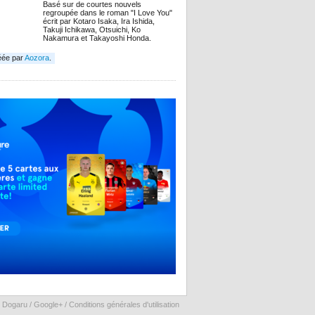
Basé sur de courtes nouvels
regroupée dans le roman "I Love You"
écrit par Kotaro Isaka, Ira Ishida,
Takuji Ichikawa, Otsuichi, Ko
Nakamura et Takayoshi Honda.
éée par
Aozora
.
 Dogaru /
Google+
/
Conditions générales d'utilisation