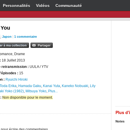
Personnalités
Vidéos
Communauté
 You
Japon
|
1 commentaire
er à ma collection
Partager
omance, Drame
:
18 Juillet 2013
 retransmission :
UULA / YTV
'épisodes :
15
on :
Ryuichi Hiroki
Toda Erika
,
Hamada Gaku
,
Kanai Yuta
,
Kaneko Nobuaki
,
Lily
ki Yoko (1982)
,
Mitsuya Yoko
,
Plus...
 :
Non disponible pour le moment.
Plus d'
Notes
pour écrire des commentaires.