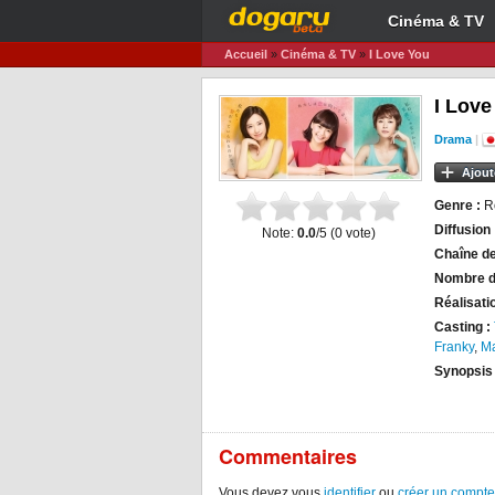
Cinéma & TV
Accueil
»
Cinéma & TV
»
I Love You
I Love
Drama
|
Ajout
Genre :
R
Diffusion 
Note:
0.0
/5 (
0
vote)
Chaîne de
Nombre d
Réalisati
Casting :
Franky
,
Ma
Synopsis
Commentaires
Vous devez vous
identifier
ou
créer un compte