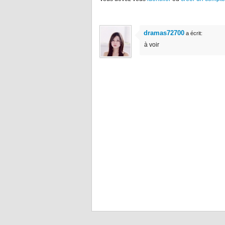
dramas72700
a écrit:
à voir