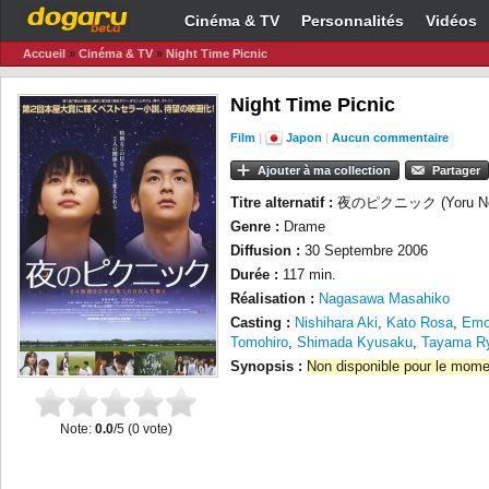
Cinéma & TV
Personnalités
Vidéos
Accueil
»
Cinéma & TV
»
Night Time Picnic
Night Time Picnic
Film
|
Japon
|
Aucun commentaire
Ajouter à ma collection
Partager
Titre alternatif :
夜のピクニック (Yoru No 
Genre :
Drame
Diffusion :
30 Septembre 2006
Durée :
117 min.
Réalisation :
Nagasawa Masahiko
Casting :
Nishihara Aki
,
Kato Rosa
,
Emo
Tomohiro
,
Shimada Kyusaku
,
Tayama R
Synopsis :
Non disponible pour le mome
Note:
0.0
/5 (
0
vote)