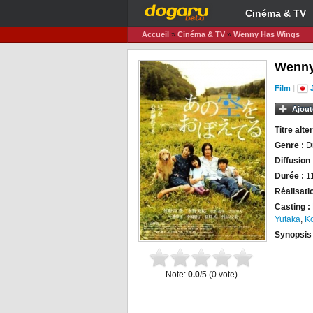
Cinéma & TV
Accueil
»
Cinéma & TV
»
Wenny Has Wings
Wenny
Film
|
Ajout
Titre alter
Genre :
D
Diffusion 
Durée :
1
Réalisati
Casting :
Yutaka
,
Ko
Synopsis
Note:
0.0
/5 (
0
vote)