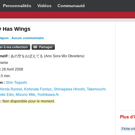
Personnalités
Vidéos
Communauté
 Has Wings
Japon
|
Aucun commentaire
er à ma collection
Partager
natif :
あの空をおぼえてる (Ano Sora Wo Oboeteru)
rame
:
26 Avril 2008
15 min.
on :
Shin Togashi
Hirota Ryohei
,
Kohinata Fumiyo
,
Shinagawa Hiroshi
,
Takenouchi
ike Eiko
,
Mizuno Miki
,
Yoshikawa Ai
 :
Non disponible pour le moment.
Plus d'
Fiche cr