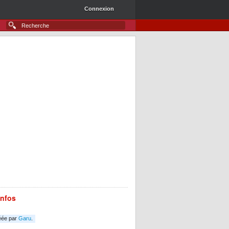
Connexion
infos
éée par
Garu
.