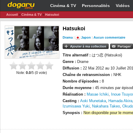
Cinéma & TV
Personnalités
Vidéos
Accueil
»
Cinéma & TV
»
Hatsukoi
Hatsukoi
Drama
|
Japon
|
Aucun commentaire
Ajouter à ma collection
Partager
Titre alternatif :
はつ恋 (Hatsukoi)
Genre :
Drame
Diffusion :
22 Mai 2012 au 10 Juillet 20
Note:
0.0
/5 (
0
vote)
Chaîne de retransmission :
NHK
Nombre d'épisodes :
8
Durée moyenne :
45 minutes par épisod
Réalisation :
Masae Ichiki
,
Inoue Tsuyo
Casting :
Aoki Munetaka
,
Hamada Akira
Izumisawa Yuki
,
Nakahara Takeo
,
Okuda
Synopsis :
Non disponible pour le mome