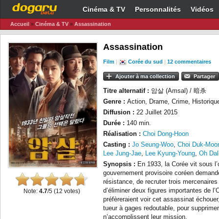
Cinéma & TV
Personnalités
Vidéos
Accueil
»
Cinéma & TV
»
Assassination
Assassination
Film
|
Corée du sud
|
12 commentaires
Ajouter à ma collection
Partager
Titre alternatif :
암살 (Amsal) / 暗杀
Genre :
Action, Drame, Crime, Historiqu
Diffusion :
22 Juillet 2015
Durée :
140 min.
Réalisation :
Choi Dong-Hoon
Casting :
Jo Seung-Woo
,
Choi Duk-Moo
Lee Jung-Jae
,
Lee Kyung-Young
,
Oh Dal
Synopsis :
En 1933, la Corée vit sous l
gouvernement provisoire coréen demande
résistance, de recruter trois mercenaires 
d’éliminer deux figures importantes de l
Note:
4.7
/5 (
12
votes)
préfèreraient voir cet assassinat échouer
tueur à gages redoutable, pour supprimer 
n’accomplissent leur mission.