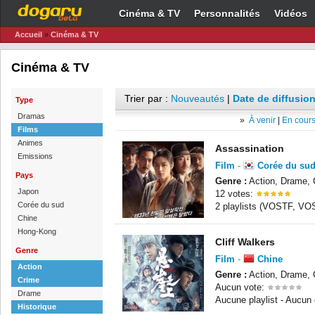
Cinéma & TV
Personnalités
Vidéos
Accueil
»
Cinéma & TV
Cinéma & TV
Trier par :
Nouveautés
|
Date de diffusion
Type
Dramas
»
À venir
|
En cours
Films
Animes
Assassination
Emissions
Film
-
Corée du su
Pays
Genre :
Action, Drame, C
Japon
12 votes:
Corée du sud
2 playlists (VOSTF, VO
Chine
Hong-Kong
Cliff Walkers
Genre
Film
-
Chine
Action
Genre :
Action, Drame, C
Crime
Aucun vote:
Drame
Aucune playlist - Aucun
Historique