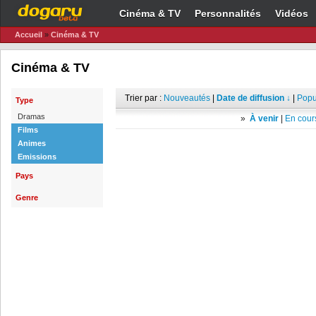
Cinéma & TV
Personnalités
Vidéos
Accueil
»
Cinéma & TV
Cinéma & TV
Trier par :
Nouveautés
|
Date de diffusion ↓
|
Popu
Type
Dramas
»
À venir
|
En cours
Films
Animes
Emissions
Pays
Genre