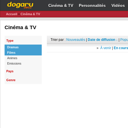
Cinéma & TV
Personnalités
Vidéos
Accueil
»
Cinéma & TV
Cinéma & TV
Trier par :
Nouveautés
|
Date de diffusion ↓
|
Popu
Type
Dramas
»
À venir
|
En cours
Films
Animes
Emissions
Pays
Genre