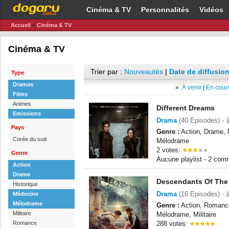
Cinéma & TV
Personnalités
Vidéos
Accueil
»
Cinéma & TV
Cinéma & TV
Trier par :
Nouveautés
|
Date de diffusion
Type
Dramas
»
À venir
|
En cours
Films
Animes
Different Dreams
Emissions
Drama
(40 Episodes) -
Pays
Genre :
Action, Drame, 
Corée du sud
Mélodrame
2 votes:
Genre
Aucune playlist - 2 com
Action
Drame
Descendants Of The
Historique
Drama
(16 Episodes) -
Médecine
Mélodrame
Genre :
Action, Romanc
Militaire
Mélodrame, Militaire
Romance
288 votes: