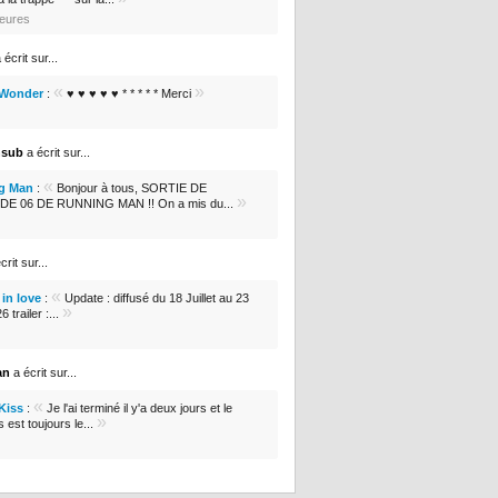
heures
 écrit sur...
«
»
 Wonder
:
♥ ♥ ♥ ♥ ♥ * * * * * Merci
nsub
a écrit sur...
«
g Man
:
Bonjour à tous, SORTIE DE
»
DE 06 DE RUNNING MAN !! On a mis du...
crit sur...
«
in love
:
Update : diffusé du 18 Juillet au 23
»
 trailer :...
an
a écrit sur...
«
 Kiss
:
Je l'ai terminé il y'a deux jours et le
»
s est toujours le...