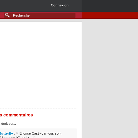
Connexion
rs commentaires
 écrit sur...
«
Butterfly
:
Enonce Cast~ car tous sont
»
 la trappe ^^' sur la...