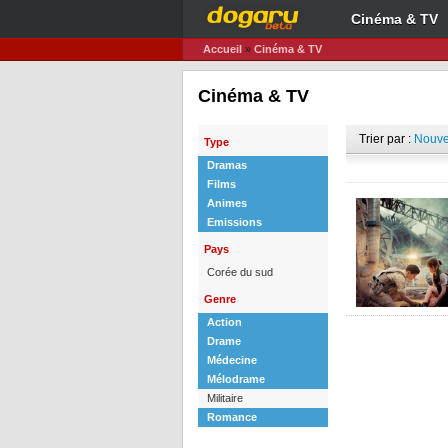
Cinéma & TV
Accueil
»
Cinéma & TV
Cinéma & TV
Trier par :
Nouve
Type
Dramas
Films
Animes
Emissions
Pays
Corée du sud
Genre
Action
Drame
Médecine
Mélodrame
Militaire
Romance