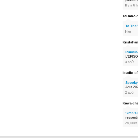
Il y a 6 
TaïJaKo
a
To The
Hier
KristaFa
Runnin
L'EPISO
4 août
loudie
a é
Spooky 
Aout 2026
2 août
Kawa-ch
Siren’s
ressenti
28 juillet