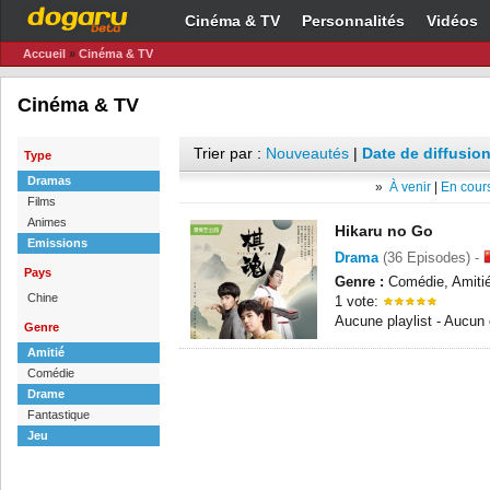
Cinéma & TV
Personnalités
Vidéos
Accueil
»
Cinéma & TV
Cinéma & TV
Trier par :
Nouveautés
|
Date de diffusion
Type
Dramas
»
À venir
|
En cours
Films
Animes
Hikaru no Go
Emissions
Drama
(36 Episodes) -
Pays
Genre :
Comédie, Amitié
Chine
1 vote:
Aucune playlist - Aucun
Genre
Amitié
Comédie
Drame
Fantastique
Jeu