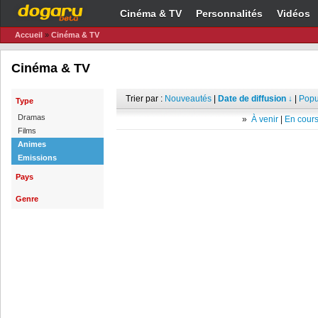
Cinéma & TV
Personnalités
Vidéos
Accueil
»
Cinéma & TV
Cinéma & TV
Trier par :
Nouveautés
|
Date de diffusion ↓
|
Popu
Type
Dramas
»
À venir
|
En cours
Films
Animes
Emissions
Pays
Genre