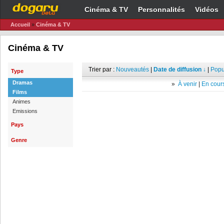
Cinéma & TV
Personnalités
Vidéos
Accueil
»
Cinéma & TV
Cinéma & TV
Trier par :
Nouveautés
|
Date de diffusion ↓
|
Popu
Type
Dramas
»
À venir
|
En cours
Films
Animes
Emissions
Pays
Genre