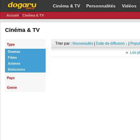
Cinéma & TV
Personnalités
Vidéos
Accueil
»
Cinéma & TV
Cinéma & TV
Trier par :
Nouveautés
|
Date de diffusion ↓
|
Popul
Type
Dramas
»
Les pl
Films
Animes
Emissions
Pays
Genre