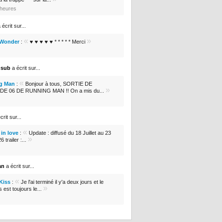
6 heures
 écrit sur...
«
»
 Wonder
:
♥ ♥ ♥ ♥ ♥ * * * * * Merci
nsub
a écrit sur...
«
g Man
:
Bonjour à tous, SORTIE DE
»
DE 06 DE RUNNING MAN !! On a mis du...
crit sur...
«
in love
:
Update : diffusé du 18 Juillet au 23
»
 trailer :...
an
a écrit sur...
«
 Kiss
:
Je l'ai terminé il y'a deux jours et le
»
s est toujours le...