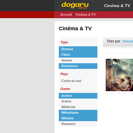
Cinéma & TV
Accueil
»
Cinéma & TV
Cinéma & TV
Trier par :
Nouve
Type
Dramas
Films
Animes
Emissions
Pays
Corée du sud
Genre
Action
Drame
Médecine
Mélodrame
Militaire
Romance