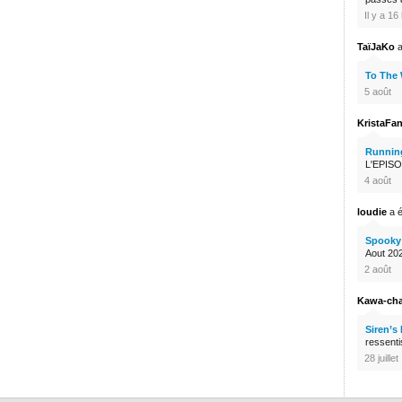
Il y a 1
TaïJaKo
a
To The
5 août
KristaFa
Runnin
L'EPISO
4 août
loudie
a é
Spooky 
Aout 2026
2 août
Kawa-ch
Siren’s
ressenti
28 juillet