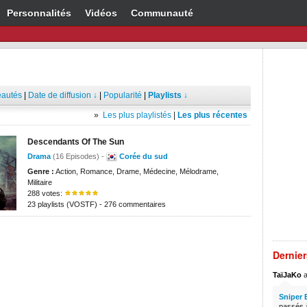
Personnalités
Vidéos
Communauté
autés
|
Date de diffusion ↓
|
Popularité
|
Playlists ↓
»
Les plus playlistés
|
Les plus récentes
Descendants Of The Sun
Drama
(16 Episodes) -
Corée du sud
Genre :
Action, Romance, Drame, Médecine, Mélodrame,
Militaire
288 votes:
23 playlists (VOSTF) - 276 commentaires
Dernie
TaïJaKo
a
Sniper 
passés à