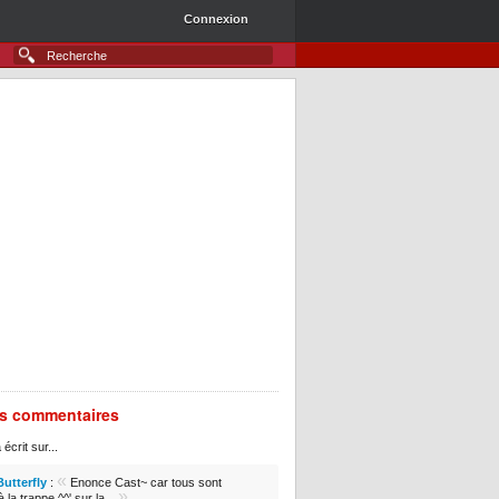
Connexion
rs commentaires
 écrit sur...
«
Butterfly
:
Enonce Cast~ car tous sont
»
 la trappe ^^' sur la...