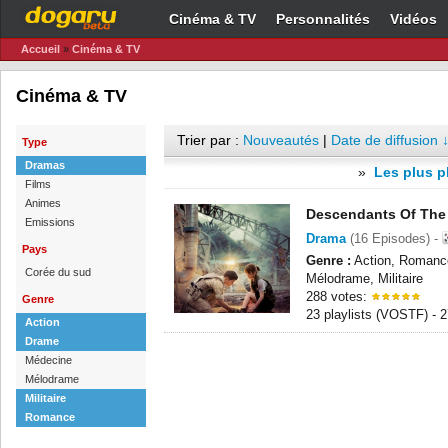
Cinéma & TV
Personnalités
Vidéos
Accueil
»
Cinéma & TV
Cinéma & TV
Trier par :
Nouveautés
|
Date de diffusion 
Type
Dramas
»
Les plus p
Films
Animes
Descendants Of The
Emissions
Drama
(16 Episodes) -
Pays
Genre :
Action, Romanc
Corée du sud
Mélodrame, Militaire
288 votes:
Genre
23 playlists (VOSTF) -
Action
Drame
Médecine
Mélodrame
Militaire
Romance