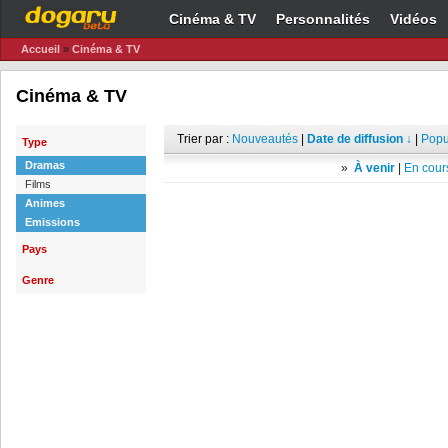
Cinéma & TV
Personnalités
Vidéos
Accueil
»
Cinéma & TV
Cinéma & TV
Trier par :
Nouveautés
|
Date de diffusion ↓
|
Popu
Type
Dramas
»
À venir
|
En cours
Films
Animes
Emissions
Pays
Genre