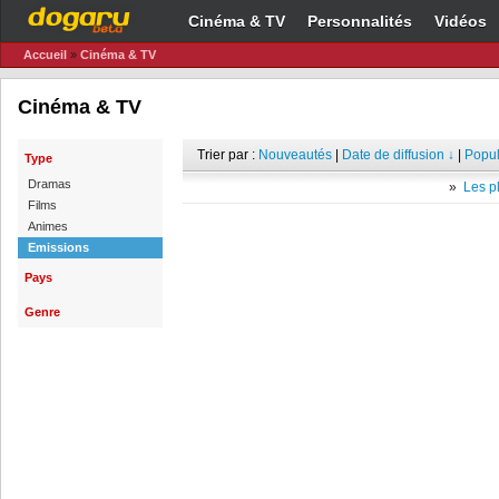
Cinéma & TV
Personnalités
Vidéos
Accueil
»
Cinéma & TV
Cinéma & TV
Trier par :
Nouveautés
|
Date de diffusion ↓
|
Popul
Type
Dramas
»
Les pl
Films
Animes
Emissions
Pays
Genre