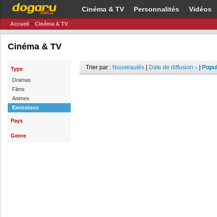
Cinéma & TV
Personnalités
Vidéos
Accueil
»
Cinéma & TV
Cinéma & TV
Trier par :
Nouveautés
|
Date de diffusion ↓
|
Popul
Type
Dramas
Films
Animes
Emissions
Pays
Genre