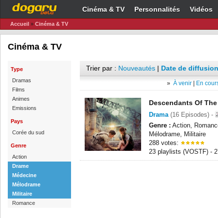
Cinéma & TV
Personnalités
Vidéos
Accueil
»
Cinéma & TV
Cinéma & TV
Trier par :
Nouveautés
|
Date de diffusion
Type
Dramas
»
À venir
|
En cours
Films
Animes
Descendants Of The
Emissions
Drama
(16 Episodes) -
Pays
Genre :
Action, Romanc
Corée du sud
Mélodrame, Militaire
288 votes:
Genre
23 playlists (VOSTF) -
Action
Drame
Médecine
Mélodrame
Militaire
Romance