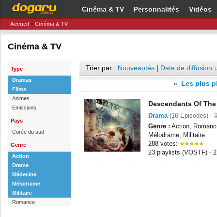
Cinéma & TV
Personnalités
Vidéos
Accueil
»
Cinéma & TV
Cinéma & TV
Trier par :
Nouveautés
|
Date de diffusion 
Type
Dramas
»
Les plus p
Films
Animes
Descendants Of The
Emissions
Drama
(16 Episodes) -
Pays
Genre :
Action, Romanc
Corée du sud
Mélodrame, Militaire
288 votes:
Genre
23 playlists (VOSTF) -
Action
Drame
Médecine
Mélodrame
Militaire
Romance