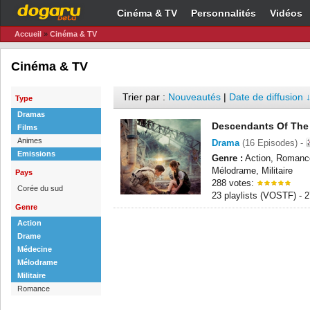
Cinéma & TV
Personnalités
Vidéos
Accueil
»
Cinéma & TV
Cinéma & TV
Trier par :
Nouveautés
|
Date de diffusion 
Type
Dramas
Descendants Of The
Films
Animes
Drama
(16 Episodes) -
Emissions
Genre :
Action, Romanc
Mélodrame, Militaire
Pays
288 votes:
Corée du sud
23 playlists (VOSTF) -
Genre
Action
Drame
Médecine
Mélodrame
Militaire
Romance