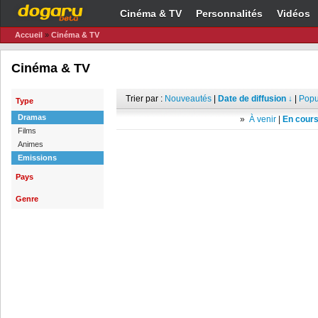
Cinéma & TV
Personnalités
Vidéos
Accueil
»
Cinéma & TV
Cinéma & TV
Trier par :
Nouveautés
|
Date de diffusion ↓
|
Popu
Type
Dramas
»
À venir
|
En cours
Films
Animes
Emissions
Pays
Genre